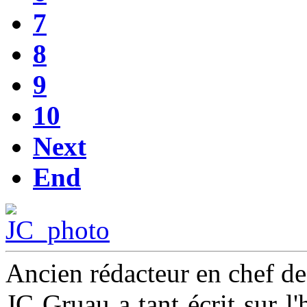
7
8
9
10
Next
End
Ancien rédacteur en chef d
JC Gruau a tant écrit sur l'h