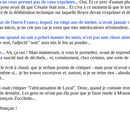
n ne vous permet pas de vous exprimer...
Oui. Et ce avec d'autant pl
pour avoir dit que Césaire était noir... Et c'est à ce moment-là que le to
ujet de la délibération technique sur laquelle Boyer devait s'exprimer et dit
 de Ouest-France, lequel, en vingt ans de métier, n'avait jamais vu
 micro, je ne crie pas car je veux que mes interlocuteurs m'entendent..
e quand on sait a priori manier les mots, n'est pas une chose aisée
seul, l'adjectif "noir" aura mis le feu au poudre...
...
Ah, ça oui ! Mais maintenant, si vous le permettez, avant de reprendre
a suscité tant de décibels... et, certainement, chez certains, une sorte d
e écrit à chaud, que je m'étais promis de critiquer - mais pour m'avoir 
e si... je les trouve excessives et, surtout, si je ne retire rien - abso
...
qui osait critiquer "l'africanisation de Laval". Donc, quand je constate t
cette dernière. Les gens ne m'ont pas élu pour que je fasse risette à Mon
rançois Zocchetto...
français !