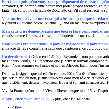
Forcément puisqu'on vous traite publiquement de raciste et qu'o
camarades, de porter plainte contre moi pour "propos racistes", en fait 
faute ! Et, surtout, de la faute de Zocchetto car s'il avait respecté le s
Vous auriez pu éviter une crise qui a beaucoup choqué le rédacteur
n'y aurait eu aucune colère. Aucune. Quand on me laisse m'exprimer au
Mais cette crise démontre aussi que bien se faire comprendre, mêm
chauds comme la braise à cause du politiquement correct... Un mot, un 
Nous vivons vraiment dans un pays de malades et un pays malade
à ma joie de faire connaître, à ceux que ça intéresse, ce quiproquo qui 
Un dernier mot ?
Oui, merci à Jérôme Bezannier - non pour son articl
mes "chers" collègues... réactions que je peux désormais comprendre mêm
Rien ! Nous sommes en France et non en Afrique. Enfin, pour l'instant
De plus, je signale que j'ai été élu en mars 2014 à la tête d'une liste 
que cela plaise ou non, je suis tout-à-fait dans mon rôle de critiquer 
que, visiblement, détestent Monsieur Boyer et son ami et successeur F
Vive la France qu'on aime ! Vive la liberté d'expression ! Vive l'esprit 
A plus , cher et vaillant JCG !
A plus, cher Bois-Renard.
< Prev