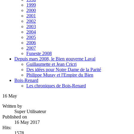
1999
2000
2001
2002
2003
2004
2005
2006
2007
Funeste 2008
Depuis mars 2008, le Bien gouverne Laval
Guillaumette et Jean Cricri
Des idées pour Notre Dame de la Parité
Philippe Muray et l'Empire du Bien
Bois-Renard
Les chroniques de Bois-Renard
16
May
Written by
Super Utilisateur
Published on
16 May 2017
Hits:
1578