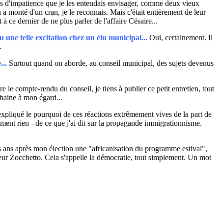
us d'impatience que je les entendais envisager, comme deux vieux
n a monté d'un cran, je le reconnais. Mais c'était entièrement de leur
 à ce dernier de ne plus parler de l'affaire Césaire...
 une telle excitation chez un élu municipal...
Oui, certainement. Il
.
...
Surtout quand on aborde, au conseil municipal, des sujets devenus
 le compte-rendu du conseil, je tiens à publier ce petit entretien, tout
e haine à mon égard...
expliqué le pourquoi de ces réactions extrêmement vives de la part de
lument rien - de ce que j'ai dit sur la propagande immigrationnisme.
rois ans après mon élection une "africanisation du programme estival",
sieur Zocchetto. Cela s'appelle la démocratie, tout simplement. Un mot