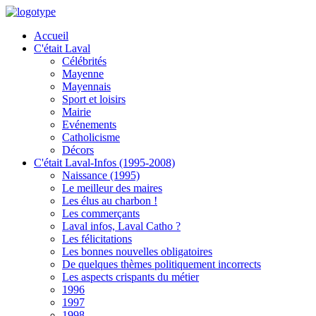
Accueil
C'était Laval
Célébrités
Mayenne
Mayennais
Sport et loisirs
Mairie
Evénements
Catholicisme
Décors
C'était Laval-Infos (1995-2008)
Naissance (1995)
Le meilleur des maires
Les élus au charbon !
Les commerçants
Laval infos, Laval Catho ?
Les félicitations
Les bonnes nouvelles obligatoires
De quelques thèmes politiquement incorrects
Les aspects crispants du métier
1996
1997
1998