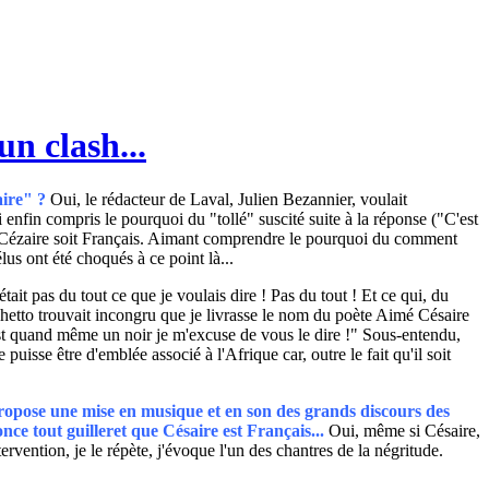
n clash...
aire" ?
Oui, le rédacteur de Laval, Julien Bezannier, voulait
i enfin compris le pourquoi du "tollé" suscité suite à la réponse ("C'est
mé Cézaire soit Français. Aimant comprendre le pourquoi du comment
us ont été choqués à ce point là...
ait pas du tout ce que je voulais dire ! Pas du tout ! Et ce qui, du
occhetto trouvait incongru que je livrasse le nom du poète Aimé Césaire
'est quand même un noir je m'excuse de vous le dire !" Sous-entendu,
puisse être d'emblée associé à l'Afrique car, outre le fait qu'il soit
 "propose une mise en musique et en son des grands discours des
ce tout guilleret que Césaire est Français...
Oui, même si Césaire,
vention, je le répète, j'évoque l'un des chantres de la négritude.