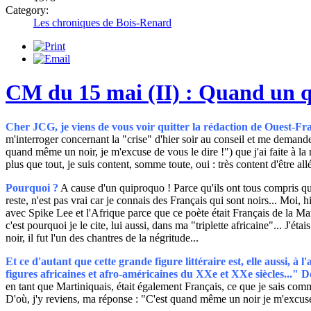
Category:
Les chroniques de Bois-Renard
CM du 15 mai (II) : Quand un qui
Cher JCG, je viens de vous voir quitter la rédaction de Ouest-F
m'interroger concernant la "crise" d'hier soir au conseil et me demander 
quand même un noir, je m'excuse de vous le dire !") que j'ai faite à
plus que tout, je suis content, somme toute, oui : très content d'être 
Pourquoi ?
A cause d'un quiproquo ! Parce qu'ils ont tous compris que 
reste, n'est pas vrai car je connais des Français qui sont noirs... Moi
avec Spike Lee et l'Afrique parce que ce poète était Français de la M
c'est pourquoi je le cite, lui aussi, dans ma "triplette africaine"... J'é
noir, il fut l'un des chantres de la négritude...
Et ce d'autant que cette grande figure littéraire est, elle aussi, 
figures africaines et afro-américaines du XXe et XXe siècles..." D
en tant que Martiniquais, était également Français, ce que je sais comm
D'où, j'y reviens, ma réponse : "C'est quand même un noir je m'excuse