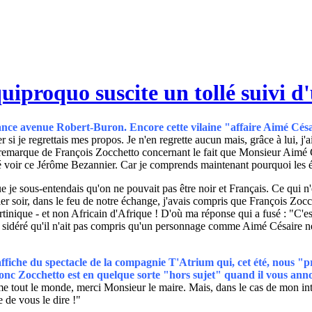
proquo suscite un tollé suivi d'u
rance avenue Robert-Buron. Encore cette vilaine "affaire Aimé Cés
si je regrettais mes propos. Je n'en regrette aucun mais, grâce à lui, j'a
 la remarque de François Zocchetto concernant le fait que Monsieur Ai
allé voir ce Jérôme Bezannier. Car je comprends maintenant pourquoi les él
je sous-entendais qu'on ne pouvait pas être noir et Français. Ce qui n'ét
, hier soir, dans le feu de notre échange, j'avais compris que François Z
artinique - et non Africain d'Afrique ! D'où ma réponse qui a fusé : "C
tais sidéré qu'il n'ait pas compris qu'un personnage comme Aimé Césaire ne 
à l'affiche du spectacle de la compagnie T'Atrium qui, cet été, nous
onc Zocchetto est en quelque sorte "hors sujet" quand il vous annon
e tout le monde, merci Monsieur le maire. Mais, dans le cas de mon inter
 de vous le dire !"