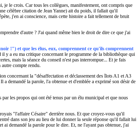
i, je le crois. Car tous les collègues, manifestement, ont compris que
 célèbre citation de Jean Yanne) ait du poids, il fallait qu'il
te, j'en ai conscience, mais cette histoire a fait tellement de bruit
prendre d'autre ? J'ai quand même bien le droit de dire ce que j'ai
ir !") et que les élus, eux, comprennent ce qu'ils comprennent
 il y a eu ma critique concernant le programme de la bibliothèque qui
rtes, mais la séance du conseil n'est pas interrompue... Et je fais
n autre compte rendu.
on concernant la "désaffectation et déclassement des îlots A1 et A3
 Il a demandé la parole, l'a obtenue et d'emblée a exprimé son désir de
s par les propos qui ont été tenus par un élu municipal et que nous
croyais "l'affaire Césaire" derrière nous. Et que croyez-vous qu'il
ntré dans son jeu au lieu de lui donner la seule réponse qu'il fallait lui
 et ai demandé la parole pour le dire. Et, ne l'ayant pas obtenue, j'ai