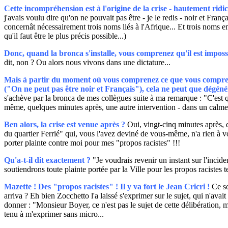
Cette incompréhension est à l'origine de la crise - hautement ridicu
j'avais voulu dire qu'on ne pouvait pas être - je le redis - noir et Fra
concernât nécessairement trois noms liés à l'Afrique... Et trois noms en
qu'il faut être le plus précis possible...)
Donc, quand la bronca s'installe, vous comprenez qu'il est impossib
dit, non ? Ou alors nous vivons dans une dictature...
Mais à partir du moment où vous comprenez ce que vous comprenez
("On ne peut pas être noir et Français"), cela ne peut que dégéné
s'achève par la bronca de mes collègues suite à ma remarque : "C'est qu
même, quelques minutes après, une autre intervention - dans un calme t
Ben alors, la crise est venue après ?
Oui, vingt-cinq minutes après, 
du quartier Ferrié" qui, vous l'avez deviné de vous-même, n'a rien à v
porter plainte contre moi pour mes "propos racistes" !!!
Qu'a-t-il dit exactement ?
"Je voudrais revenir un instant sur l'incid
soutiendrons toute plainte portée par la Ville pour les propos racistes 
Mazette ! Des "propos racistes" ! Il y va fort le Jean Cricri !
Ce so
arriva ? Eh bien Zocchetto l'a laissé s'exprimer sur le sujet, qui n'avai
donner : "Monsieur Boyer, ce n'est pas le sujet de cette délibération, mer
tenu à m'exprimer sans micro...