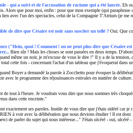
le - qui a suivi et de l'accusation de racisme qui a été lancée.
Eh ou
nçais. Alors que pour moi, enfin : pour que mon exemple (qui paraphrase une
 lien avec l'un des spectacles, celui de la Compagnie T'Atrium (je me répè
le de dire que Césaire est noir sans susciter un tollé ?
Oui. Que com
 ("Hein, quoi ! Comment ! on ne peut plus dire que Césaire est no
rer...
Bien sûr ! Mais les choses se sont passées en deux temps. D'abord
and même un noir, je m'excuse de vous le dire !" Il y a de la tension, ce
otal cette fois - concernant l'achat d'un tableau que j'évoquerai dans u
quand Boyer a demandé la parole à Zocchetto pour évoquer la délibérati
oir avec le programme des réjouissances estivales en matière de culture.
ent de tout à l'heure. Je voudrais vous dire que nous sommes très choqué
tenus dans cette enceinte."
nt exactement ses paroles. Inutile de vous dire que j'étais sidéré car je 
t RIEN à voir avec la délibération que nous devions étudier ! Il est donc e
ci de parler du sujet qui nous intéresse..." J'étais ulcéré - oui, ulcéré -