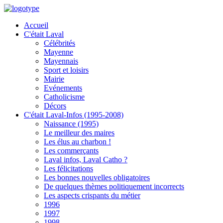
Accueil
C'était Laval
Célébrités
Mayenne
Mayennais
Sport et loisirs
Mairie
Evénements
Catholicisme
Décors
C'était Laval-Infos (1995-2008)
Naissance (1995)
Le meilleur des maires
Les élus au charbon !
Les commerçants
Laval infos, Laval Catho ?
Les félicitations
Les bonnes nouvelles obligatoires
De quelques thèmes politiquement incorrects
Les aspects crispants du métier
1996
1997
1998