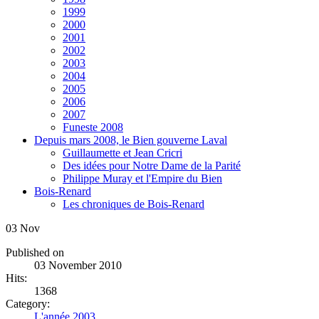
1999
2000
2001
2002
2003
2004
2005
2006
2007
Funeste 2008
Depuis mars 2008, le Bien gouverne Laval
Guillaumette et Jean Cricri
Des idées pour Notre Dame de la Parité
Philippe Muray et l'Empire du Bien
Bois-Renard
Les chroniques de Bois-Renard
03
Nov
Published on
03 November 2010
Hits:
1368
Category:
L'année 2003